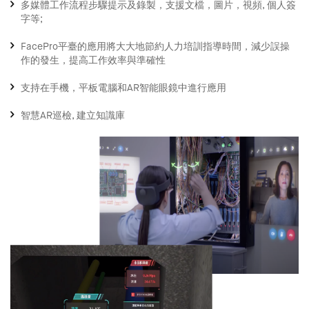
多媒體工作流程步驟提示及錄製，支援文檔，圖片，視頻, 個人簽
字等;
FacePro平臺的應用將大大地節約人力培訓指導時間，減少誤操
作的發生，提高工作效率與準確性
支持在手機，平板電腦和AR智能眼鏡中進行應用
智慧AR巡檢, 建立知識庫