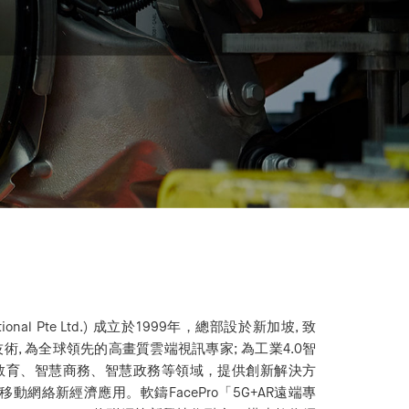
rnational Pte Ltd.) 成立於1999年，總部設於新加坡, 致
, 為全球領先的高畫質雲端視訊專家; 為工業4.0智
教育、智慧商務、智慧政務等領域，提供創新解決方
移動網絡新經濟應用。軟鑄FacePro「5G+AR遠端專