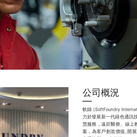
公司概況
軟鑄 (SoftFoundry Inte
⼒於發展新一代綠色通訊技術
慧服務，遠距醫療、線上
案，為客戶創造價值, 開展