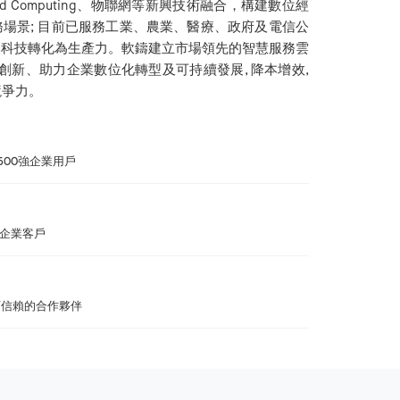
oud Computing、物聯網等新興技術融合，構建數位經
場景; 目前已服務工業、農業、醫療、政府及電信公
企業, 讓科技轉化為生產力。軟鑄建立市場領先的智慧服務雲
同創新、助力企業數位化轉型及可持續發展, 降本增效,
競爭力。
500強企業用戶
家企業客戶
可信賴的合作夥伴