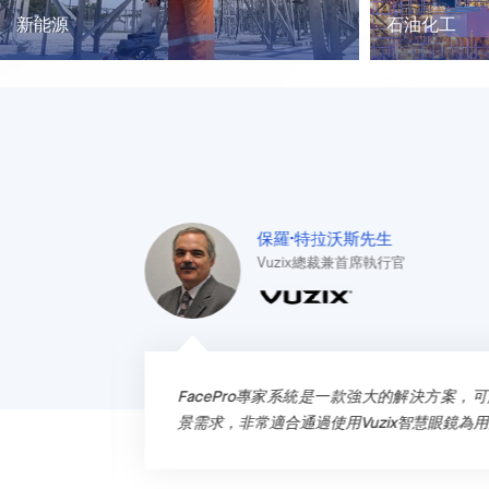
新能源
石油化工
保羅·特拉沃斯先生
Vuzix總裁兼首席執行官
工業應用場
FacePro專家系統是一款強大的解決方案
景需求，非常適合通過使用Vuzix智慧眼鏡為