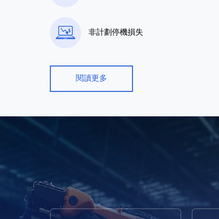
非計劃停機損失
閱讀更多