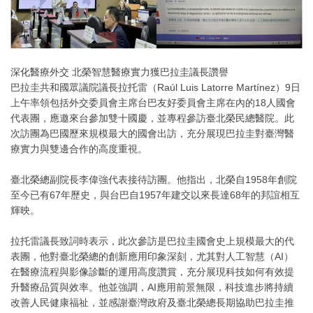
深化醫療外交 北榮智慧醫療實力獲巴拉圭議長讚譽
巴拉圭共和國眾議院議長拉托雷（Raúl Luis Latorre Martínez）9日
上午率領包括外交委員會主席台巴友好委員會主席在內的18人國會
代表團，應邀來台參加雙十國慶，並專程參訪臺北榮民總醫院。此
次訪團為巴國歷來規模最大的國會出訪，充分展現巴拉圭對臺灣醫
療實力與雙邊合作的高度重視。
臺北榮總副院長李偉強代表接待訪團。他指出，北榮自1958年創院
至今已有67年歷史，與台巴自1957年建交以來長達68年的邦誼相互
輝映。
拉托雷議長致詞時表示，此次參訪是巴拉圭國會史上規模最大的代
表團，他對臺北榮總的創新應用印象深刻，尤其對人工智慧（AI）
在醫療流程與影像診斷的運用高度讚賞，充分展現科技如何有效提
升醫療品質與效率。他並強調，AI應用前景無限，科技進步將持續
改善人民健康福祉，並感謝臺灣政府及臺北榮總長期協助巴拉圭推