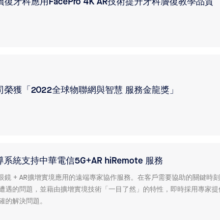
牙科應用FacePro 4K AR技術提升牙科贗復教學品質
榮獲「2022全球物聯網與智慧 服務金龍獎」
導系統支持中華電信5G+AR hiRemote 服務
是智慧眼鏡 + AR擴增實境應用的遠端專家協作服務。在客戶需要協助的關鍵時
遭遇的問題，並藉由擴增實境技術「一目了然」的特性，即時採用專家提
確的解決問題。