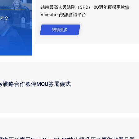
越南最高人民法院（SPC） 80週年慶採用軟鑄
Vmeeting視訊會議平台
醫療外交
閱讀更多
undry戰略合作夥伴MOU簽署儀式